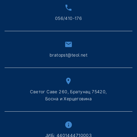
056/410-176
bratopst@teol.net
Светог Саве 260, Братунац 75420,
Босна и Херцеговина
ЈИБ: 4401444710003