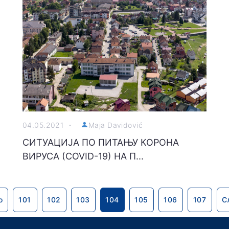
04.05.2021
Maja Davidović
СИТУАЦИЈА ПО ПИТАЊУ КОРОНА
ВИРУСА (COVID-19) НА П...
о
101
102
103
104
105
106
107
С