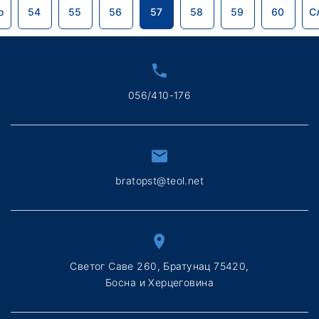
о
54
55
56
57
58
59
60
С
056/410-176
bratopst@teol.net
Светог Саве 260, Братунац 75420,
Босна и Херцеговина