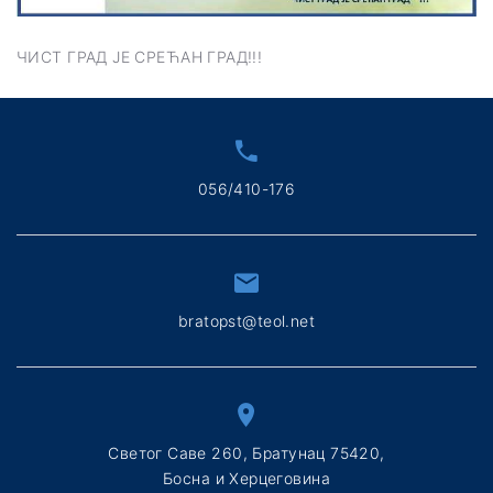
ЧИСТ ГРАД ЈЕ СРЕЋАН ГРАД!!!
056/410-176
bratopst@teol.net
Светог Саве 260, Братунац 75420,
Босна и Херцеговина