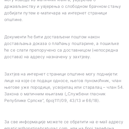
држављанству и увјерења о слободном брачном стању
добијати путем е-матичара на интернет страници
општине.
Документи ће бити достављени поштом након
достављања доказа о плаћању поштарине, а пошиљке
ће се слати препоручено са доставницом (непосредна
достава) на адресу назначену у захтјеву.
Захтјев на интернет страници општине могу поднијети:
лице на које се подаци односе, његов пуномоћник, члан
његове уже породице, усвојилац или старалац – члан 54.
Закона о матичним књигама („Службени гласник
Републике Српске“, број111/09, 43/13 и 66/18).
За све информације можете се обратити на е-мail адресу
ematicar@opstinabratunac.com
или на број телефона