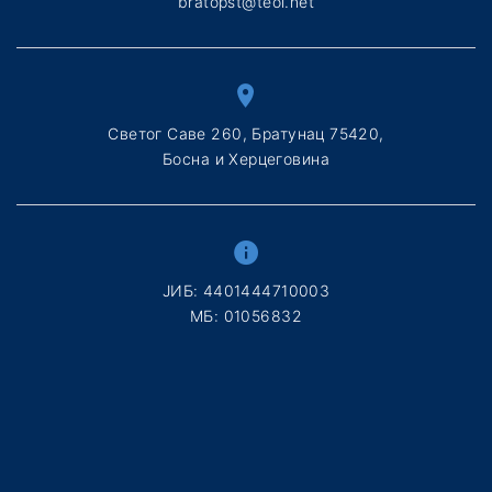
bratopst@teol.net
Светог Саве 260, Братунац 75420,
Босна и Херцеговина
ЈИБ: 4401444710003
МБ: 01056832