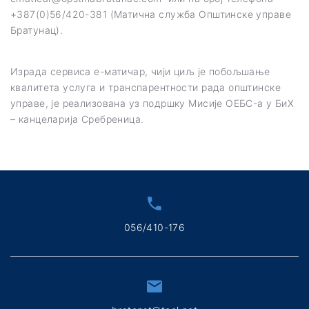
+387(0)56/420-381 (Матична служба Општинске управе
Братунац).
Израда сервиса е-матичар, чији циљ је побољшање
квалитета услуга и транспарентности рада општинске
управе, је реализована уз подршку Мисије ОЕБС-а у БиХ
– канцеларија Сребреница.
056/410-176