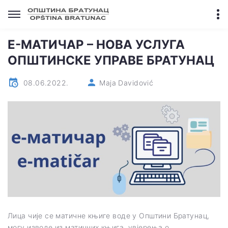
Е-МАТИЧАР – НОВА УСЛУГА
ОПШТИНСКЕ УПРАВЕ БРАТУНАЦ
08.06.2022.
Maja Davidović
Лица чије се матичне књиге воде у Општини Братунац,
могу изводе из матичних књига, увјерења о