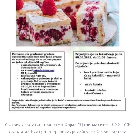
У оквиру богатог програма Сајма "Дани малине 2023" УЖ
Природа из Братунца организује избор најбољег колача