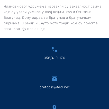
Чланови овог удружења изразили су захвалност свима
који су узели учешће у овој акцији, као и Општини
Братунац, Дому здравља Братунац и братуначким
фирмама ,,Тренд” и ,,Ауто мото трејд” које су помогле
организацију ове акције.
056/410-176
bratopst@teol.net