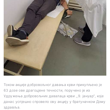
Током акције добровољног давања крви прикупљено је
63 дозе ове драгоцјене течности, поручено је из
Удружења добровољних давалаца крви ,,9. јануар”, које
данас успјешно спровело ову акцију у братуначком Дому
здравља.