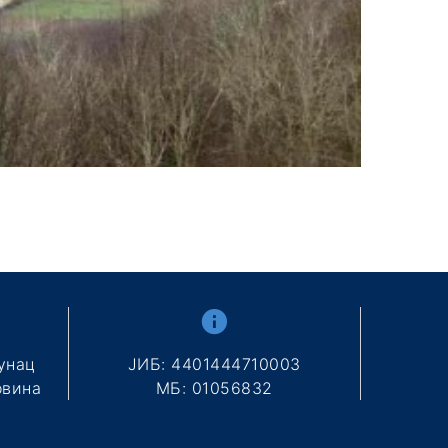
унац
ЈИБ: 4401444710003
овина
МБ: 01056832