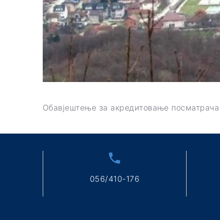
Обавјештење за акредитовање посматрача
056/410-176