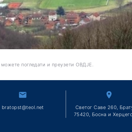
 можете погледати и преузети
ОВДЈЕ
.
bratopst@teol.net
Светог Саве 260, Брат
75420, Босна и Херцег