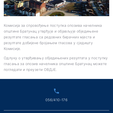
Комисија за спровођење поступка опозива начелника
општине Братунац утврђује и објављује обједињене
резултате гласања са редовних бирачких мјеста и
резултате добијене бројањем гласова у сједишту
Комисије.
Одлуку о утврђивању обједињених резултата у поступку
гласања за опозив начелника општине Братунац можете
погледати и преузети
ОВДЈЕ
.
056/410-176