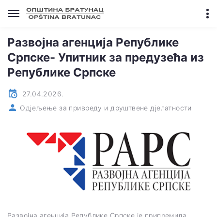
Развојна агенција Републике
Српске- Упитник за предузећа из
Републике Српске
27.04.2026.
Одјељење за привреду и друштвене дјелатности
Развојна агенција Републике Српске је припремила