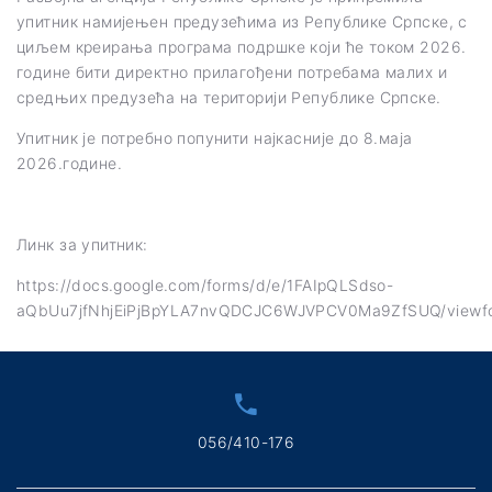
упитник намијењен предузећима из Републике Српске, с
циљем креирања програма подршке који ће током 2026.
године бити директно прилагођени потребама малих и
средњих предузећа на територији Републике Српске.
Упитник је потребно попунити најкасније до 8.маја
2026.године.
Линк за упитник:
https://docs.google.com/forms/d/e/1FAIpQLSdso-
aQbUu7jfNhjEiPjBpYLA7nvQDCJC6WJVPCV0Ma9ZfSUQ/viewf
056/410-176