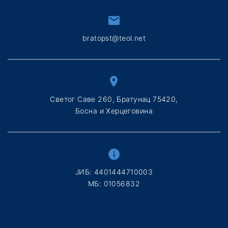
bratopst@teol.net
Светог Саве 260, Братунац 75420,
Босна и Херцеговина
ЈИБ: 4401444710003
МБ: 01056832