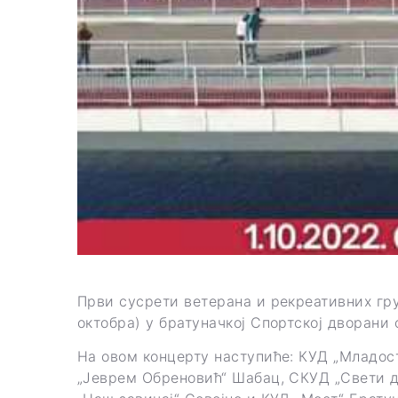
Први сусрети ветерана и рекреативних груп
октобра) у братуначкој Спортској дворани 
На овом концерту наступиће: КУД „Младос
„Јеврем Обреновић“ Шабац, СКУД „Свети д