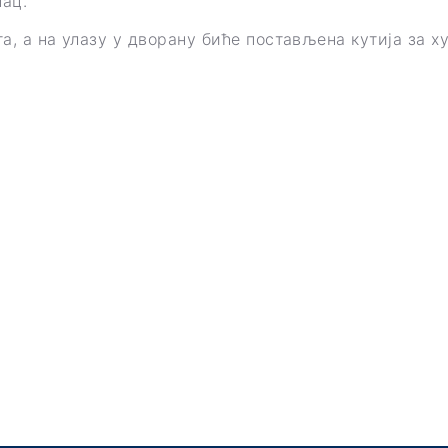
нац.
та, а на улазу у дворану биће постављена кутија за х