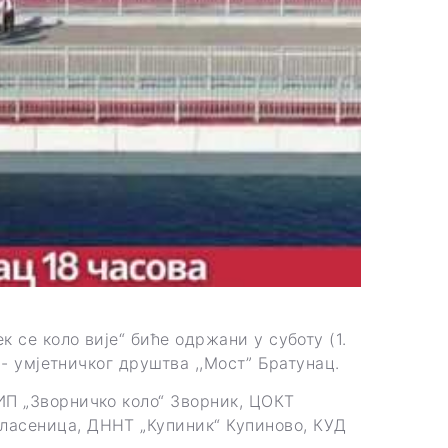
 се коло вије“ биће одржани у суботу (1.
 - умјетничког друштва ,,Мост” Братунац.
ИП „Зворничко коло“ Зворник, ЦОКТ
ласеница, ДННТ „Купиник“ Купиново, КУД