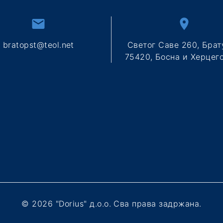
bratopst@teol.net
Светог Саве 260, Брат
75420, Босна и Херцег
©
2026
"Dorius" д.о.о. Сва права задржана.