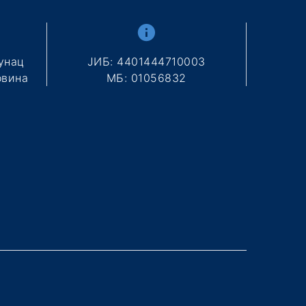
унац
ЈИБ: 4401444710003
овина
МБ: 01056832