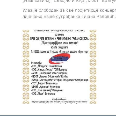
„Наш завичај“ Севојно и КУД „Мост“ Брату
Улаз је слободан за све посјетиоце концер
лијечење наше суграђанке Тијане Радовић.