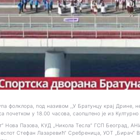
а фолклора, под називом ,,У Братунцу крај Дрине, нек
са почетком у 18.00 часова, саопштено је из Културно
т“ Нова Пазова, КУД „Никола Тесла“ ГСП Београд, АН
еспот Стефан Лазaревић“ Сребреница, УОТ „Бирач“ В