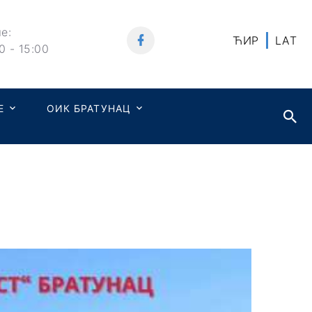
е:
ЋИР
LAT
0 - 15:00
Е
ОИК БРАТУНАЦ