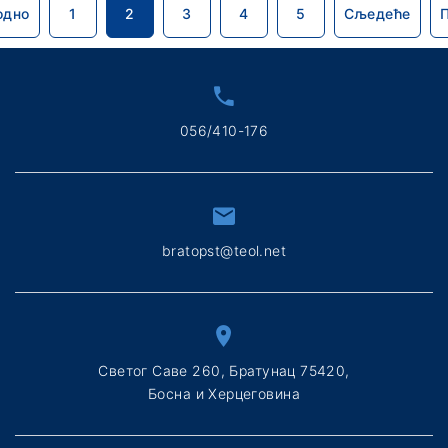
одно
1
2
3
4
5
Сљедеће
056/410-176
bratopst@teol.net
Светог Саве 260, Братунац 75420,
Босна и Херцеговина