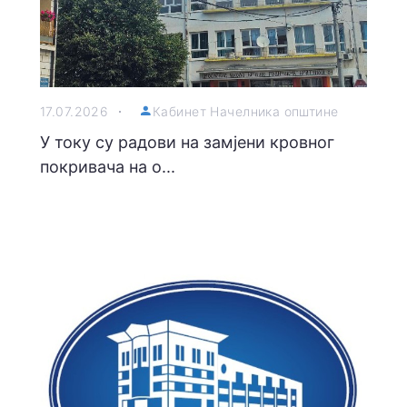
17.07.2026
Кабинет Начелника општине
У току су радови на замјени кровног
покривача на о...