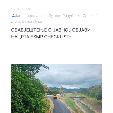
23.07.2026.
Јавно предузеће „Путеви Републике Српске“
д.о.о. Бања Лука
ОБАВЈЕШТЕЊЕ О ЈАВНОЈ ОБЈАВИ
НАЦРТА ESMP CHECKLIST-...