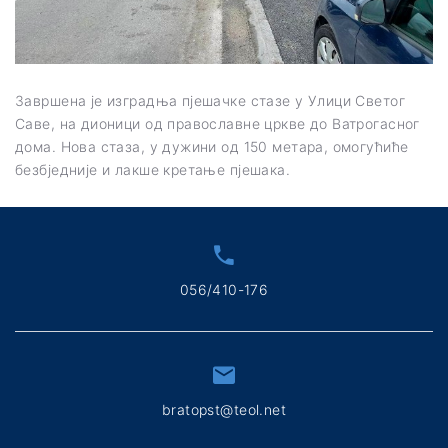
Завршена је изградња пјешачке стазе у Улици Светог
Саве, на дионици од православне цркве до Ватрогасног
дома. Нова стаза, у дужини од 150 метара, омогућиће
безбједније и лакше кретање пјешака.
056/410-176
bratopst@teol.net