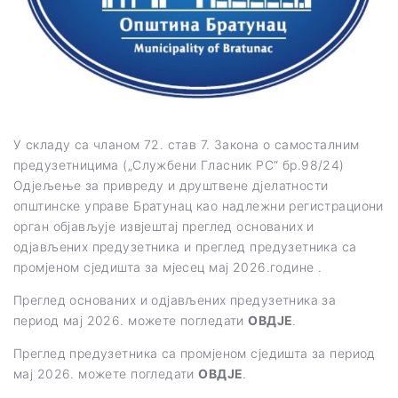
У складу са чланом 72. став 7. Закона о самосталним
предузетницима („Службени Гласник РС“ бр.98/24)
Одјељење за привреду и друштвене дјелатности
општинске управе Братунац као надлежни регистрациони
орган објављује извјештај преглед основаних и
одјављених предузетника и преглед предузетника са
промјеном сједишта за мјесец мај 2026.године .
Преглед основаних и одјављених предузетника за
период мај 2026. можете погледати
ОВДЈЕ
.
Преглед предузетника са промјеном сједишта за период
мај 2026. можете погледати
ОВДЈЕ
.