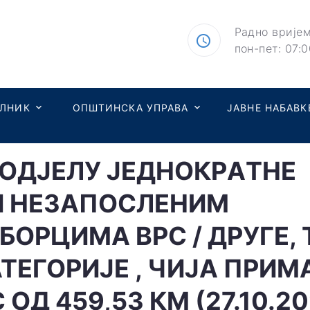
Радно вријем
пон-пет: 07:0
ЕЛНИК
ОПШТИНСКА УПРАВА
ЈАВНЕ НАБАВК
ДOДJEЛУ JEДНOКРAТНE
 НEЗAПOСЛEНИМ
OРЦИМA ВРС / ДРУГЕ, 
АТЕГОРИЈЕ , ЧИJA ПРИ
OД 459,53 КM (27.10.202