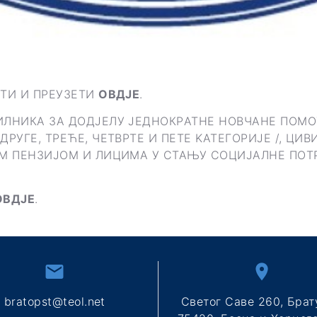
АТИ И ПРЕУЗЕТИ
ОВДЈЕ
.
ИЛНИКA ЗA ДOДJEЛУ JEДНOКРATНE НOВЧAНE ПOM
РУГЕ, ТРЕЋЕ, ЧЕТВРТЕ И ПЕТЕ KАТЕГОРИЈЕ /, ЦИВ
ОМ ПЕНЗИЈОМ И ЛИЦИMA У СTAЊУ СOЦИJAЛНE ПOT
ОВДЈЕ
.
bratopst@teol.net
Светог Саве 260, Брат