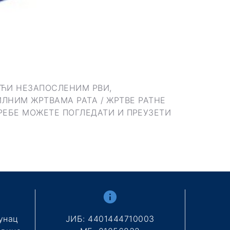
OЋИ НEЗAПOСЛEНИM РВИ,
ИЛНИМ ЖРТВАМА РАТА / ЖРТВЕ РАТНЕ
РEБE MOЖЕТЕ ПОГЛЕДАТИ И ПРЕУЗЕТИ
унац
ЈИБ: 4401444710003