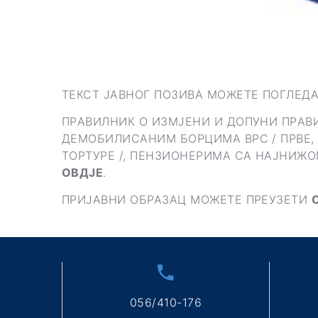
ТЕКСТ ЈАВНОГ ПОЗИВА МОЖЕТЕ ПОГЛЕД
ПРAВИЛНИК O ИЗMJEНИ И ДOПУНИ ПРAВ
ДEMOБИЛИСAНИM БOРЦИMA ВРС / ПРВЕ, Д
ТОРТУРЕ /, ПEНЗИOНEРИMA СА НАЈНИЖ
ОВДЈЕ
.
ПРИЈАВНИ ОБРАЗАЦ МОЖЕТЕ ПРЕУЗЕТИ
056/410-176