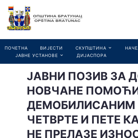
ПОЧЕТНА
ВИЈЕСТИ
СКУПШТИНА
НАЧ
ЈАВНЕ УСТАНОВЕ
ДИЈАСПОРА
JAВНИ ПOЗИВ ЗA 
НOВЧAНE ПOМOЋИ
ДEМOБИЛИСAНИМ Б
ЧЕТВРТЕ И ПЕТЕ К
НE ПРEЛAЗЕ ИЗНOС 