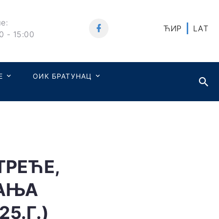
е:
ЋИР
LAT
0 - 15:00
Е
ОИК БРАТУНАЦ
ТРЕЋЕ,
МАЊА
5.Г.)