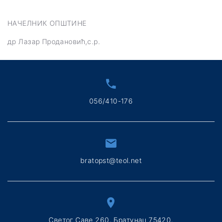
НАЧЕЛНИК ОПШТИНЕ
др Лазар Продановић,с.р.
056/410-176
bratopst@teol.net
Светог Саве 260, Братунац 75420,