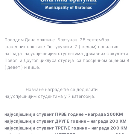
Поводом Дана општине Братунац 25.септембра
,начелник општине ће уручити 7 ( седам) новчаних
награда најуспјешнијим студентима државних факултета
Првог и Другог циклуса студија са просјечном оцјеном 9
( девет ) и више.
Новчане награде ће се додјелити
најуспјешнијим студентима у 7 категорија:
најуспјешнији студент ПРВЕ године – награда 200КМ
најуспјешнији студент ДРУГЕ године – награда 200 КМ
најуспјешнији студент ТРЕЋЕ године – награда 200 КМ