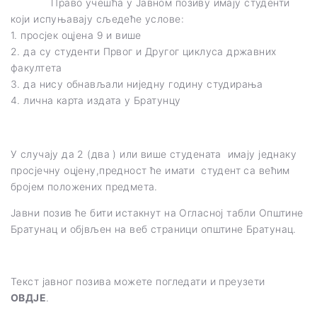
Право учешћа у Јавном позиву имају студенти
који испуњавају сљедеће услове:
1. просјек оцјена 9 и више
2. да су студенти Првог и Другог циклуса државних
факултета
3. да нису обнављали ниједну годину студирања
4. лична карта издата у Братунцу
У случају да 2 (два ) или више студената имају једнаку
просјечну оцјену,предност ће имати студент са већим
бројем положених предмета.
Јавни позив ће бити истакнут на Огласној табли Општине
Братунац и објвљен на веб страници општине Братунац.
Teкст јавног позива можете погледати и преузети
ОВДЈЕ
.