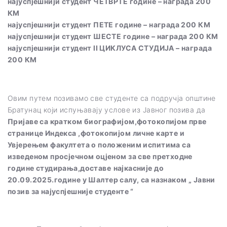
најуспјешнији студент ЧЕТВРТЕ године – награда 200
КМ
најуспјешнији студент ПЕТЕ године – награда 200 КМ
најуспјешнији студент ШЕСТЕ године – награда 200 КМ
најуспјешнији студент II ЦИКЛУСА СТУДИЈА – награда
200 КМ
Овим путем позивамо све студенте са подручја општине
Братунац који испуњавају услове из Јавног позива да
Пријаве са кратком биографијом,фотокопијом прве
странице Индекса ,фотокопијом личне карте и
Увјерењем факултета о положеним испитима са
изведеном просјечном оцјеном за све претходне
године студирања,доставе
најкасније до
20
.09.20
25.
године у Шалтер салу, са назнаком „ Јавни
позив за најуспјешније студенте “