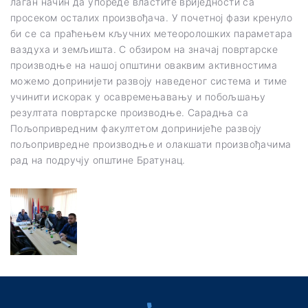
лаган начин да упореде властите вриједности са
просеком осталих произвођача. У почетној фази кренуло
би се са праћењем кључних метеоролошких параметара
ваздуха и земљишта. С обзиром на значај повртарске
производње на нашој општини оваквим активностима
можемо допринијети развоју наведеног система и тиме
учинити искорак у осавремењавању и побољшању
резултата повртарске производње. Сарадња са
Пољопривредним факултетом допринијеће развоју
пољопривредне производње и олакшати произвођачима
рад на подручју општине Братунац.