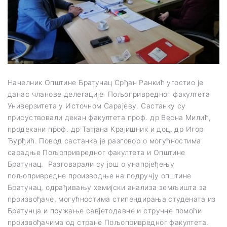
Начелник Општине Братунац Срђан Ранкић угостио је
данас чланове делегације Пољопривредног факултета
Универзитета у Источном Сарајеву. Састанку су
присуствовали декан факултета проф. др Весна Милић,
продекани проф. др Татјана Крајишник и доц. др Игор
Ђурђић. Повод састанка је разговор о могућностима
сарадње Пољопривредног факултета и Општине
Братунац. Разговарали су још о унапрјеђењу
пољопривредне производње на подручју општине
Братунац, одрађивању хемијски анализа земљишта за
произвођаче, могућностима стипендирања студената из
Братунца и пружање савјетодавне и стручне помоћи
произвођачима од стране Пољопривредног факултета.