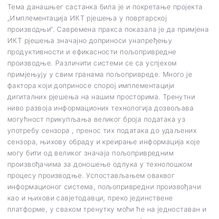
Тема данашњег састанка била је и покретање пројекта
„Имплементација ИКТ рјешења у повртарској
производњи“. Савремена пракса показала је да примјена
ИКТ рјешења значајно доприноси унапређењу
продуктивности и ефикасности пољопривредне
производње. Различити системи се са успјехом
примјењују у свим гранама пољопривреде. Много је
фактора који доприносе спорој имплементацији
дигиталних рјешења на нашим просторима. Тренутни
ниво развоја информационих технологија дозвољава
могућност прикупљања великог броја података уз
употребу сензора , пренос тих података до удаљених
сензора, њихову обраду и креирање информација које
могу бити од великог значаја пољопривредним
произвођачима за доношење одлука у технолошком
процесу производње. Успостављањем оваквог
информационог система, пољопривредни произвођачи
као и њихови савјетодавци, преко јединствене
платформе, у сваком тренутку моћи ће на једноставан и