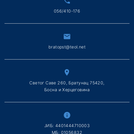
056/410-176
bratopst@teol.net
Светог Саве 260, Братунац 75420,
Босна и Херцеговина
ЈИБ: 4401444710003
МБ: 01056832