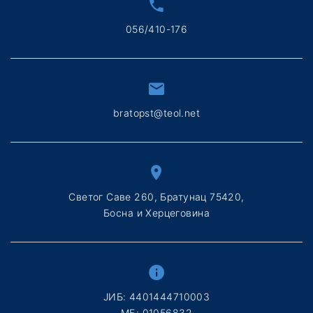
056/410-176
bratopst@teol.net
Светог Саве 260, Братунац 75420,
Босна и Херцеговина
ЈИБ: 4401444710003
МБ: 01056832