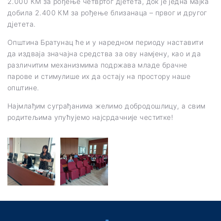
2.000 КМ за рођење четвртог дјетета, док је једна мајка
добила 2.400 КМ за рођење близанаца – првог и другог
дјетета.
Општина Братунац ће и у наредном периоду наставити
да издваја значајна средства за ову намјену, као и да
различитим механизмима подржава младе брачне
парове и стимулише их да остају на простору наше
општине.
Најмлађим суграђанима желимо добродошлицу, а свим
родитељима упућујемо најсрдачније честитке!