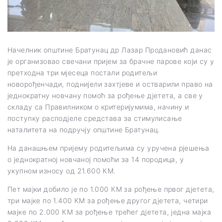
Начелник општине Братунац др Лазар Продановић данас
је организовао свечани пријем за брачне парове који су у
претходна три мјесеца постали родитељи
новорођенчади, поднијели захтјеве и остварили право на
једнократну новчану помоћ за рођење дјетета, а све у
складу са Правилником о критеријумима, начину и
поступку расподјеле средстава за стимулисање
наталитета на подручју општине Братунац.
На данашњем пријему родитељима су уручена рјешења
о једнократној новчаној помоћи за 14 породица, у
укупном износу од 21.600 КМ.
Пет мајки добило је по 1.000 КМ за рођење првог дјетета,
три мајке по 1.400 КМ за рођење другог дјетета, четири
мајке по 2.000 КМ за рођење трећег дјетета, једна мајка