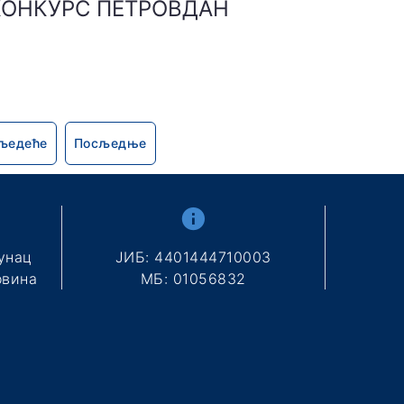
КОНКУРС ПЕТРОВДАН
љедеће
Посљедње
унац
ЈИБ: 4401444710003
овина
МБ: 01056832