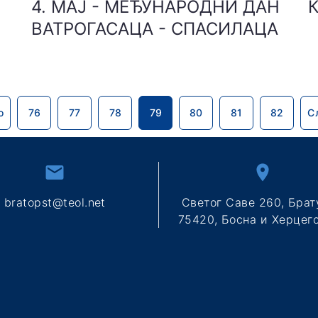
4. МАЈ - МЕЂУНАРОДНИ ДАН
ВАТРОГАСАЦА - СПАСИЛАЦА
о
76
77
78
79
80
81
82
С
bratopst@teol.net
Светог Саве 260, Брат
75420, Босна и Херцег