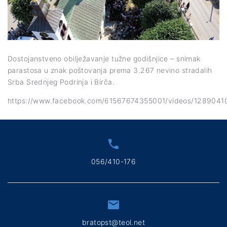
Dostojanstveno obilježavanje tužne godišnjice – snimak
parastosa u znak poštovanja prema 3.267 nevino stradalih
Srba Srednjeg Podrinja i Birča.
https://www.facebook.com/61567674355001/videos/128904
056/410-176
bratopst@teol.net