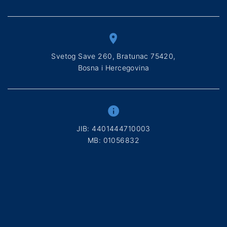
Svetog Save 260, Bratunac 75420,
Bosna i Hercegovina
ЈIB: 4401444710003
МB: 01056832