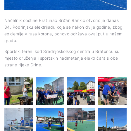
Načelnik opštine Bratunac Srđan Rankić otvorio je danas
34. Podrinjsku elektrijadu koja se nakon dvije godine, zbog
epidemije virusa korona, ponovo održava ovaj put u našem
gradu.
Sportski tereni kod Srednjoškolskog centra u Bratuncu su
mjesto druženja i sportskih nadmetanja električara s obe
strane rijeke Drine.