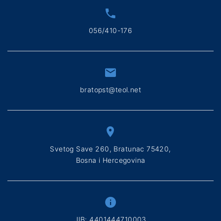
056/410-176
bratopst@teol.net
Svetog Save 260, Bratunac 75420,
Bosna i Hercegovina
ЈIB: 4401444710003