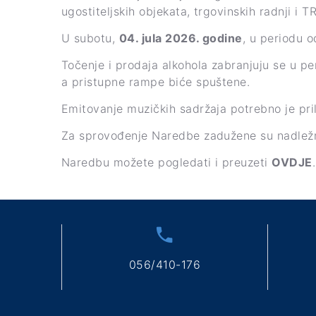
ugostiteljskih objekata, trgovinskih radnji i T
U subotu,
04. jula 2026. godine
, u periodu 
Točenje i prodaja alkohola zabranjuju se u p
a pristupne rampe biće spuštene.
Emitovanje muzičkih sadržaja potrebno je pril
Za sprovođenje Naredbe zadužene su nadležne 
Naredbu možete pogledati i preuzeti
OVDJE
.
056/410-176