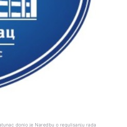
atunac donio je Naredbu o regulisanju rada