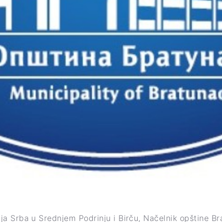
a Srba u Srednjem Podrinju i Birču, Načelnik opštine Br