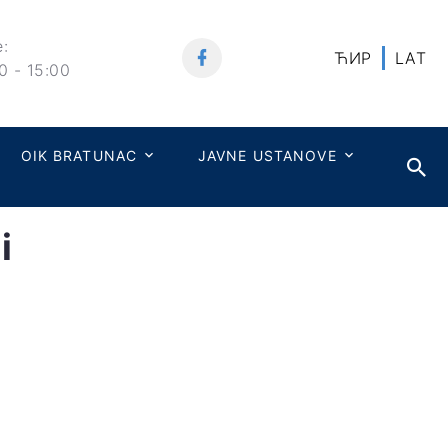
:
ЋИР
LAT
0 - 15:00
OIK BRATUNAC
JAVNE USTANOVE
i