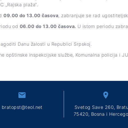
RC „Rajska plaža“.
od
09.00 do 13.00 časova
, zabranjuje se rad ugostitelj
eriodu od
06.00 do 13.00 časova.
U istom periodu zabra
agoditi Danu žalosti u Republici Srpskoj.
opštinske inspekcijske službe, Komunalna policija i JU 
bratopst@teol.net
Svetog Save 260, Brat
75420, Bosna i Hercego