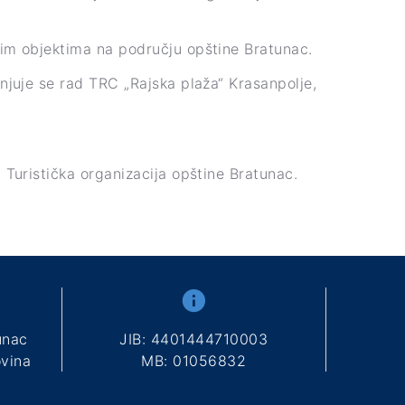
skim objektima na području opštine Bratunac.
njuje se rad TRC „Rajska plaža“ Krasanpolje,
Turistička organizacija opštine Bratunac.
unac
ЈIB: 4401444710003
vina
МB: 01056832