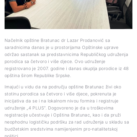
Načelnik opštine Bratunac dr Lazar Prodanović sa
saradnicima danas je u prostorijama Opštinske uprave
održao sastanak sa predstavnicima Republičkog udruženja
porodica sa četvoro i više djece. Ovo udruženje
registrovano je 2007. godine i danas okuplja porodice iz 48
opština širom Republike Srpske.
Imajući u vidu da na području opštine Bratunac živi oko
stotinu porodica sa četvoro i više djece, pokrenuta je
inicijativa da se i na lokalnom nivou formira i registruje
udruženje „4 PLUS“. Dogovoreno je da u troškovima
registracije učestvuje i Opština Bratunac, kao i da pruži
neophodnu logističku podršku za rad udruženja u skladu sa
budžetskim sredstvima namijenjenim pro-natalitetskoj
politici.