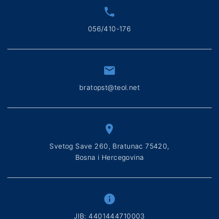
056/410-176
bratopst@teol.net
Svetog Save 260, Bratunac 75420,
Bosna i Hercegovina
ЈIB: 4401444710003