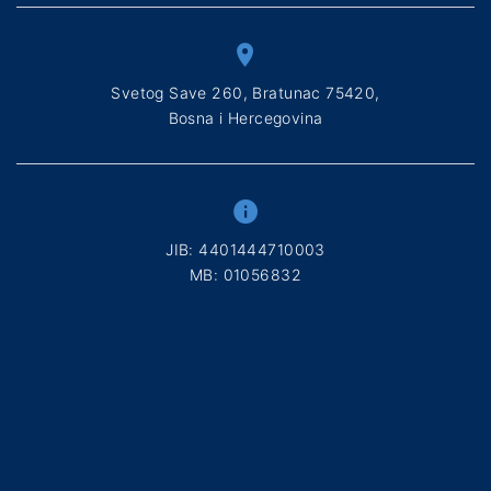
Svetog Save 260, Bratunac 75420,
Bosna i Hercegovina
ЈIB: 4401444710003
МB: 01056832