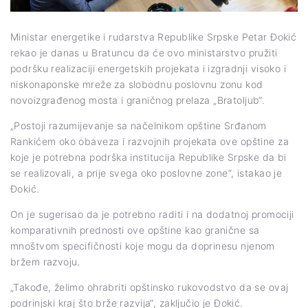
Ministar energetike i rudarstva Republike Srpske Petar Đokić
rekao je danas u Bratuncu da će ovo ministarstvo pružiti
podršku realizaciji energetskih projekata i izgradnji visoko i
niskonaponske mreže za slobodnu poslovnu zonu kod
novoizgrađenog mosta i graničnog prelaza „Bratoljub“.
„Postoji razumijevanje sa načelnikom opštine Srđanom
Rankićem oko obaveza i razvojnih projekata ove opštine za
koje je potrebna podrška institucija Republike Srpske da bi
se realizovali, a prije svega oko poslovne zone“, istakao je
Đokić.
On je sugerisao da je potrebno raditi i na dodatnoj promociji
komparativnih prednosti ove opštine kao granične sa
mnoštvom specifičnosti koje mogu da doprinesu njenom
bržem razvoju.
„Takođe, želimo ohrabriti opštinsko rukovodstvo da se ovaj
podrinjski kraj što brže razvija“, zaključio je Đokić.