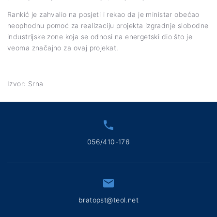
Rankić je zahvalio na posjeti i rekao da je ministar obećao
neophodnu pomoć za realizaciju projekta izgradnje slobodne
industrijske zone koja se odnosi na energetski dio što je
veoma značajno za ovaj projekat.
Izvor: Srna
056/410-176
bratopst@teol.net