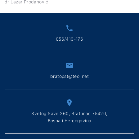
dr Lazar Prodanović
056/410-176
bratopst@teol.net
Svetog Save 260, Bratunac 75420,
Bosna i Hercegovina