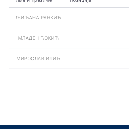
Име и презиме
Позиција
ЉИЉАНА РАНКИЋ
МЛАДЕН ЂОКИЋ
МИРОСЛАВ ИЛИЋ