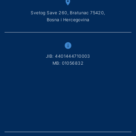
Svetog Save 260, Bratunac 75420,
Bosna i Hercegovina
ЈIB: 4401444710003
МB: 01056832