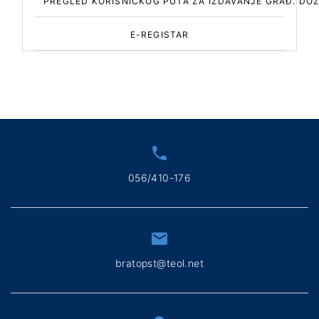
PREGLED KORISNIČKOG PUTA ZA IZDAVANJE GRAĐ. DO
E-REGISTAR
056/410-176
bratopst@teol.net